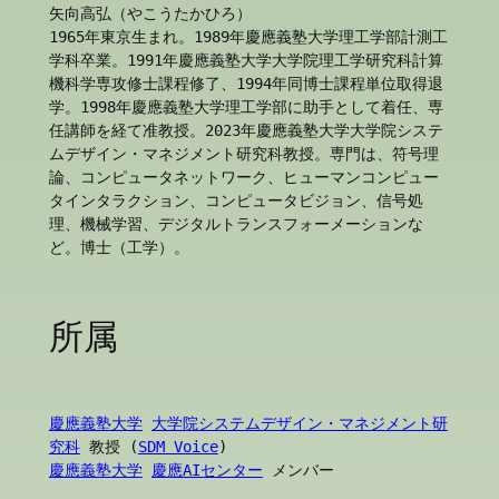
矢向高弘（やこうたかひろ）
1965年東京生まれ。1989年慶應義塾大学理工学部計測工
学科卒業。1991年慶應義塾大学大学院理工学研究科計算
機科学専攻修士課程修了、1994年同博士課程単位取得退
学。1998年慶應義塾大学理工学部に助手として着任、専
任講師を経て准教授。2023年慶應義塾大学大学院システ
ムデザイン・マネジメント研究科教授。専門は、符号理
論、コンピュータネットワーク、ヒューマンコンピュー
タインタラクション、コンピュータビジョン、信号処
理、機械学習、デジタルトランスフォーメーションな
ど。博士（工学）。
所属
慶應義塾大学
大学院システムデザイン・マネジメント研
究科
 教授 (
SDM Voice
)
慶應義塾大学
慶應AIセンター
 メンバー