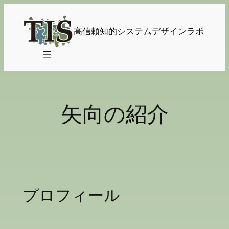
内
容
高信頼知的システムデザインラボ
を
ス
キ
ッ
プ
矢向の紹介
プロフィール